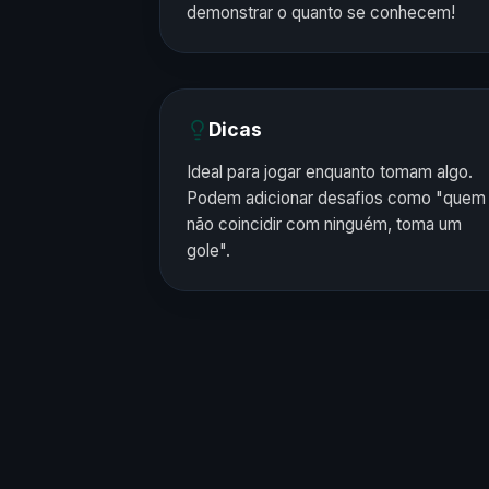
demonstrar o quanto se conhecem!
Dicas
Ideal para jogar enquanto tomam algo.
Podem adicionar desafios como "quem
não coincidir com ninguém, toma um
gole".