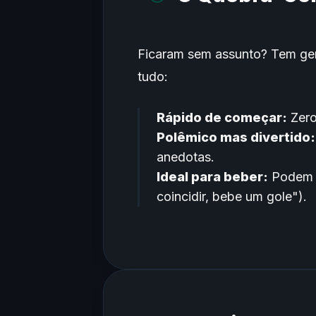
Ficaram sem assunto? Tem gen
tudo:
Rápido de começar:
Zero
Polêmico mas divertido:
anedotas.
Ideal para beber:
Podem a
coincidir, bebe um gole").