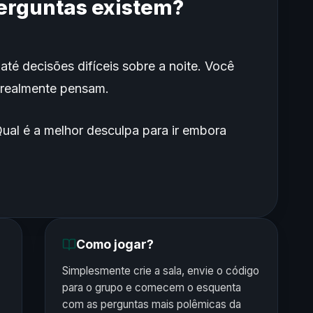
perguntas existem?
té decisões difíceis sobre a noite. Você
 realmente pensam.
ual é a melhor desculpa para ir embora
Como jogar?
Simplesmente crie a sala, envie o código
para o grupo e comecem o esquenta
com as perguntas mais polêmicas da