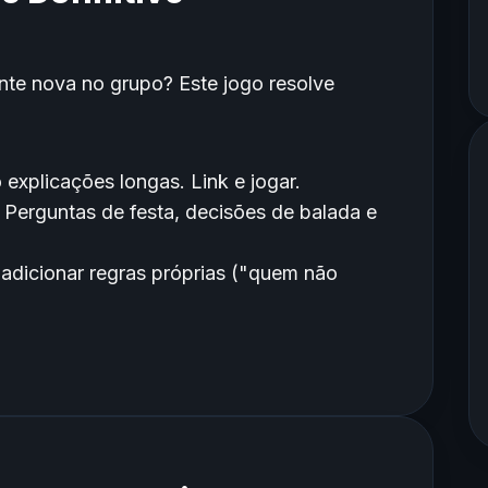
te nova no grupo? Este jogo resolve
 explicações longas. Link e jogar.
Perguntas de festa, decisões de balada e
dicionar regras próprias ("quem não