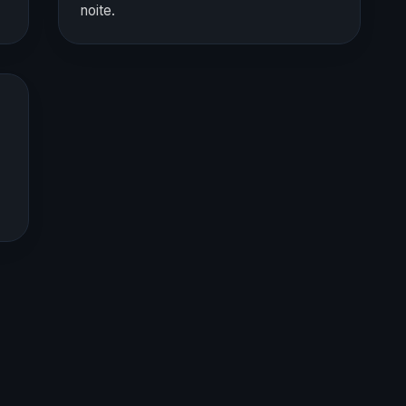
noite.