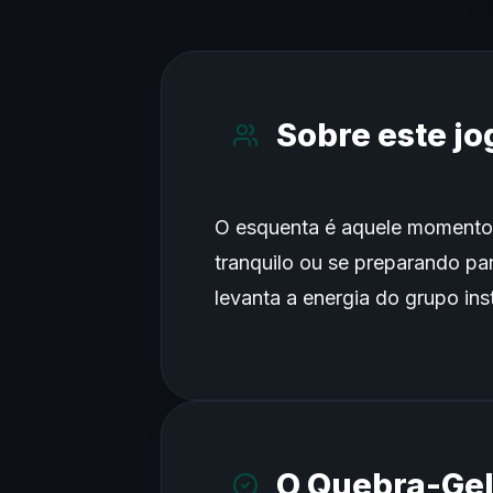
Sobre este jo
O esquenta é aquele momento 
tranquilo ou se preparando par
levanta a energia do grupo in
O Quebra-Gel