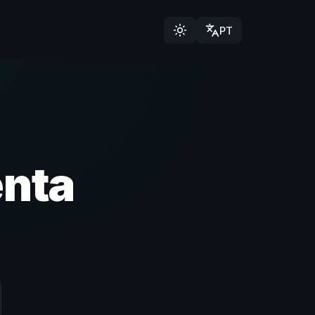
PT
enta